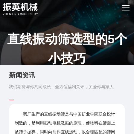
网站首页
产品中心
直线振动筛选型的5个
客户案例
振英风采
小技巧
新闻资讯
新闻资讯
发布时间：2018-09-14 浏览：1877次
关于我们
我们期待与你共同成长，全方位福利关怀，关爱你与家人
联系我们
我厂生产的直线振动筛是与中国矿业学院联合设计
制造的，是利用振动电机激振的原理，使物料在筛面上
被筛子抛弃，同时向前作直线运动，以合理匹配的筛网