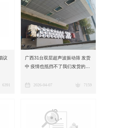
倡议
广西31台双层超声波振动筛 发货
中 疫情也抵挡不了我们发货的进
度
6391
2026-04-07
7159