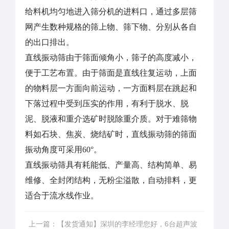
给料机均匀地进入筛分机的进料口，通过多层筛
网产生数种规格的筛上物、筛下物、分别从各自
的出口排出。
直线振动筛由于筛面倾角小，筛子的高度减小，
便于工艺布置。由于筛面是直线往复运动，上面
的物料层一方面向前运动，一方面料层在跳起和
下落过程中受到压实的作用，有利于脱水、脱
泥、脱液和重介选矿时脱除重介质。对于难筛物
料如石块、焦炭、烧结矿时，直线振动筛的筛面
振动角度可采用60°。
直线振动筛具有耗能低、产量高、结构简单、易
维修、全封闭结构，无粉尘溢散，自动排料，更
适合于流水线作业。
上一篇：
【发货通知】深圳的李经理您好，6台超声波