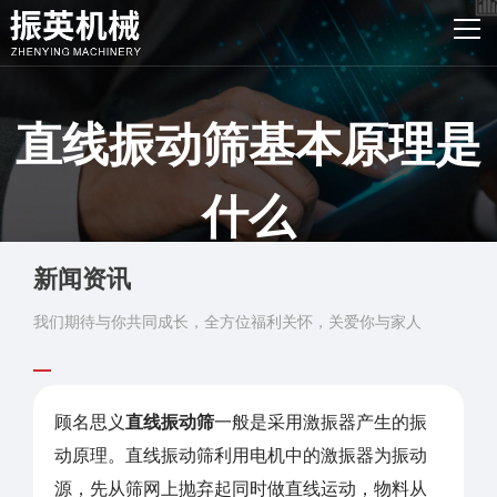
网站首页
产品中心
直线振动筛基本原理是
客户案例
振英风采
什么
新闻资讯
新闻资讯
发布时间：2016-01-19 浏览：2193次
关于我们
我们期待与你共同成长，全方位福利关怀，关爱你与家人
联系我们
顾名思义
直线振动筛
一般是采用激振器产生的振
动原理。直线振动筛利用电机中的激振器为振动
源，先从筛网上抛弃起同时做直线运动，物料从