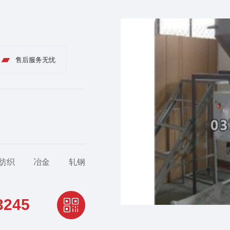
售后服务无忧
纺织
冶金
轧钢
3245